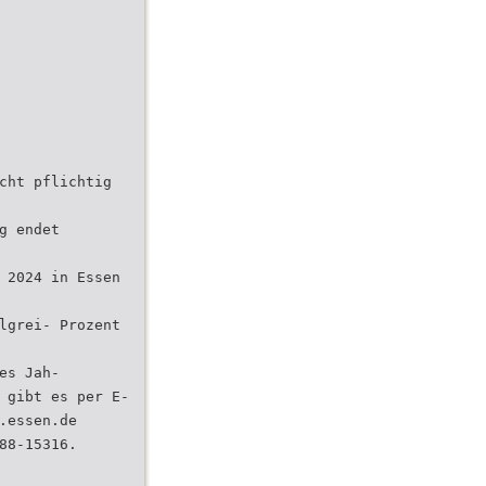
cht pflichtig
g endet
 2024 in Essen
lgrei- Prozent
es Jah-
 gibt es per E-
.essen.de
88-15316.