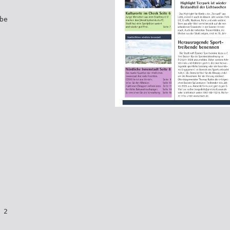
be
 2