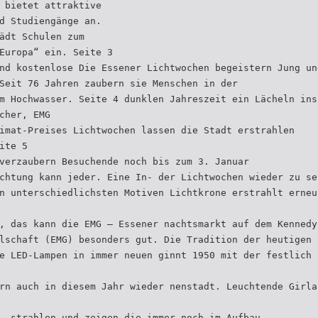
 bietet attraktive
d Studiengänge an.
ädt Schulen zum
Europa“ ein. Seite 3
nd kostenlose Die Essener Lichtwochen begeistern Jung un
Seit 76 Jahren zaubern sie Menschen in der
m Hochwasser. Seite 4 dunklen Jahreszeit ein Lächeln ins
cher, EMG
imat-Preises Lichtwochen lassen die Stadt erstrahlen
ite 5
verzaubern Besuchende noch bis zum 3. Januar
chtung kann jeder. Eine In- der Lichtwochen wieder zu se
n unterschiedlichsten Motiven Lichtkrone erstrahlt erneu
, das kann die EMG – Essener nachtsmarkt auf dem Kennedy
lschaft (EMG) besonders gut. Die Tradition der heutigen 
e LED-Lampen in immer neuen ginnt 1950 mit der festlich 
rn auch in diesem Jahr wieder nenstadt. Leuchtende Girla
. strahlen und zeigen die immer noch im Aufbau