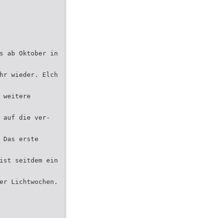
s ab Oktober in
hr wieder. Elch
 weitere
 auf die ver-
 Das erste
ist seitdem ein
er Lichtwochen.