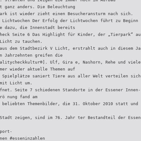
t ganz anders. Die Beleuchtung
ark ist wieder zieht einen Besucheransturm nach sich.
 Lichtwochen Der Erfolg der Lichtwochen führt zu Beginn
e dazu, die Innenstadt bereits
heck Seite 6 Das Highlight für Kinder, der „Tierpark“ au
Licht zu tauchen.
aus dem Stadtbezirk V Licht, erstrahlt auch in diesem Ja
n Jahrzehnten greifen die
alitycheckkultur®]. Ulf, Gira e, Nashorn, Rehe und viele
mer wieder aktuelle Themen auf
 Spielplätze saniert Tiere aus aller Welt verteilen sich
mit Licht um.
fnet. Seite 7 schiedenen Standorte in der Essener Innen-
rö nung fand am
 beliebten Themenbilder, die 31. Oktober 2010 statt und 
Stadt zeigen, sind im 76. Jahr ter Bestandteil der Essen
port-
nen #esseninzahlen