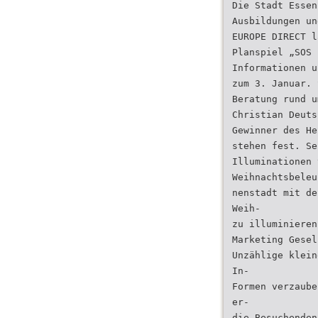
Die Stadt Essen
Ausbildungen un
EUROPE DIRECT l
Planspiel „SOS 
Informationen u
zum 3. Januar. 
Beratung rund u
Christian Deuts
Gewinner des He
stehen fest. Se
Illuminationen 
Weihnachtsbeleu
nenstadt mit de
Weih-
zu illuminieren
Marketing Gesel
Unzählige klein
In-
Formen verzaube
er-
die Besuchenden