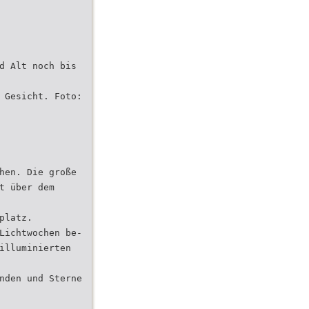
d Alt noch bis
 Gesicht. Foto:
hen. Die große
t über dem
platz.
Lichtwochen be-
illuminierten
nden und Sterne