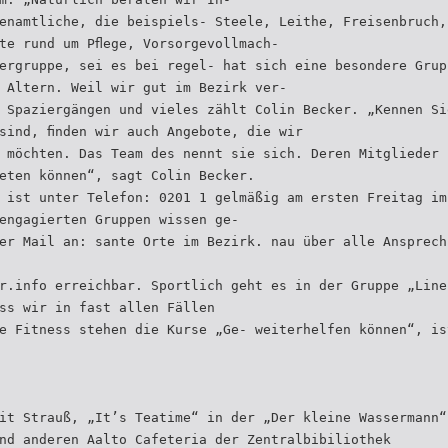
enamtliche, die beispiels- Steele, Leithe, Freisenbruch,
te rund um Pﬂege, Vorsorgevollmach-
ergruppe, sei es bei regel- hat sich eine besondere Grup
 Altern. Weil wir gut im Bezirk ver-
 Spaziergängen und vieles zählt Colin Becker. „Kennen Si
sind, ﬁnden wir auch Angebote, die wir
 möchten. Das Team des nennt sie sich. Deren Mitglieder 
eten können“, sagt Colin Becker.
 ist unter Telefon: 0201 1 gelmäßig am ersten Freitag im
engagierten Gruppen wissen ge-
er Mail an: sante Orte im Bezirk. nau über alle Ansprech
r.info erreichbar. Sportlich geht es in der Gruppe „Line
ss wir in fast allen Fällen
e Fitness stehen die Kurse „Ge- weiterhelfen können“, is
it Strauß, „It’s Teatime“ in der „Der kleine Wassermann“
nd anderen Aalto Cafeteria der Zentralbibiliothek