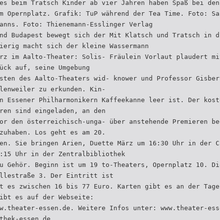
es beim Tratsch Kinder ab vier Jahren haben Spaß bei den
m Opernplatz. Grafik: TuP während der Tea Time. Foto: Sa
anns. Foto: Thienemann-Esslinger Verlag
nd Budapest bewegt sich der Mit Klatsch und Tratsch in d
ierig macht sich der kleine Wassermann
rz im Aalto-Theater: Solis- Fräulein Vorlaut plaudert mi
ück auf, seine Umgebung
sten des Aalto-Theaters wid- knower und Professor Gisber
lenweiler zu erkunden. Kin-
n Essener Philharmonikern Kaffeekanne leer ist. Der kost
ren sind eingeladen, an den
or den österreichisch-unga- über anstehende Premieren be
zuhaben. Los geht es am 20.
en. Sie bringen Arien, Duette März um 16:30 Uhr in der C
:15 Uhr in der Zentralbibliothek
u Gehör. Beginn ist um 19 to-Theaters, Opernplatz 10. Di
llestraße 3. Der Eintritt ist
t es zwischen 16 bis 77 Euro. Karten gibt es an der Tage
ibt es auf der Webseite:
w.theater-essen.de. Weitere Infos unter: www.theater-ess
thek-essen.de