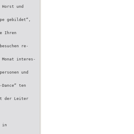
 Horst und
pe gebildet“,
e Ihren
besuchen re-
 Monat interes-
personen und
-Dance“ ten
t der Leiter
 in