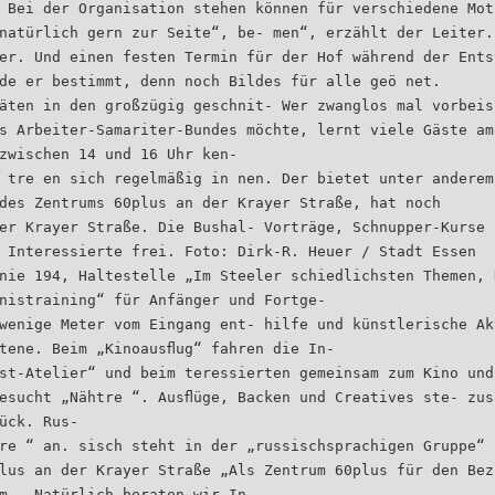
 Bei der Organisation stehen können für verschiedene Mot
natürlich gern zur Seite“, be- men“, erzählt der Leiter.
er. Und einen festen Termin für der Hof während der Ents
de er bestimmt, denn noch Bildes für alle geö net.
äten in den großzügig geschnit- Wer zwanglos mal vorbeis
s Arbeiter-Samariter-Bundes möchte, lernt viele Gäste am
zwischen 14 und 16 Uhr ken-
 tre en sich regelmäßig in nen. Der bietet unter anderem
des Zentrums 60plus an der Krayer Straße, hat noch
er Krayer Straße. Die Bushal- Vorträge, Schnupper-Kurse 
 Interessierte frei. Foto: Dirk-R. Heuer / Stadt Essen
nie 194, Haltestelle „Im Steeler schiedlichsten Themen, 
nistraining“ für Anfänger und Fortge-
wenige Meter vom Eingang ent- hilfe und künstlerische Ak
tene. Beim „Kinoausﬂug“ fahren die In-
st-Atelier“ und beim teressierten gemeinsam zum Kino und
esucht „Nähtre “. Ausﬂüge, Backen und Creatives ste- zus
ück. Rus-
re “ an. sisch steht in der „russischsprachigen Gruppe“
lus an der Krayer Straße „Als Zentrum 60plus für den Bez
m. „Natürlich beraten wir In-