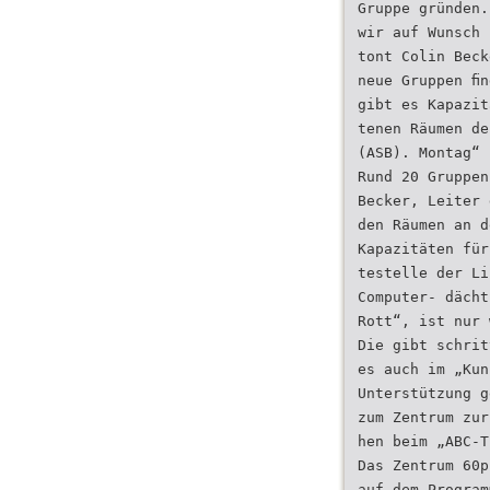
Gruppe gründen.
wir auf Wunsch 
tont Colin Beck
neue Gruppen ﬁn
gibt es Kapazit
tenen Räumen de
(ASB). Montag“ 
Rund 20 Gruppen
Becker, Leiter 
den Räumen an d
Kapazitäten für
testelle der Li
Computer- dächt
Rott“, ist nur 
Die gibt schrit
es auch im „Kun
Unterstützung g
zum Zentrum zur
hen beim „ABC-T
Das Zentrum 60p
auf dem Program