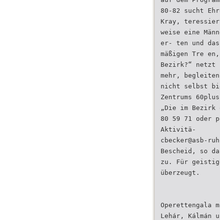
80-82 sucht Ehr
Kray, teressier
weise eine Männ
er- ten und das
mäßigen Tre en,
Bezirk?“ netzt 
mehr, begleiten
nicht selbst bi
Zentrums 60plus
„Die im Bezirk 
80 59 71 oder p
Aktivitä-
cbecker@asb-ruh
Bescheid, so da
zu. Für geistig
überzeugt.
Operettengala m
Lehár, Kálmán u