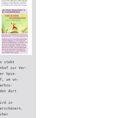
n steht
nhof zur Ver-
er Spie-
f, um un-
achzu-
det dort
ird in
erschönern.
cher