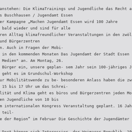
anstehen: Die KlimaTrainings und Jugendliche das Recht a
s Buschhausen / Jugendamt Essen
er Kampagne „Machen Jugendamt Essen wird 100 Jahre
 bald wieder und sind für alle
ren Alltag klimafreundlicher Veranstaltungen in den zwöl
und Bürgerzentren
n. Auch in Fragen der Mobi-
 in den kommenden Monaten Das Jugendamt der Stadt Essen 
 Medien" an. Am Montag, 26.
 Bürger ein, unsere geplan- sem Jahr sein 100-jähriges J
 geht es im Grundschul-Workshop
ur Mobilitätswende zu be- besonderen Anlass haben die zw
 15 bis 17 Uhr um das Schrei-
lität und Klima geht es büros und Bürgerzentren jeden Mo
en Jugendliche von 10 bis
m internationalen Kongress Veranstaltung geplant. 16 Jah
 teil-
e der Region“ im Februar Die Geschichte der Jugendämter 
 Dort können sich Interessier- der Weimarer Republik. 19