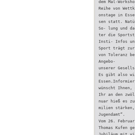
dem Mal-Worksho
Reihe von Wettk
onstage in Esse
sen statt. Natü
So- lung und da
ter die Sportst
Insti- Infos un
Sport trägt zur
von Toleranz be
Angebo-
unserer Gesells
Es gibt also wi
Essen.Informier
wünscht Ihnen, 
Ihr an den zwöl
nuar hieß es zu
milien stärken,
Jugendamt“.
Vom 26. Februar
Thomas Kufen ge
Jubiläum mit vi