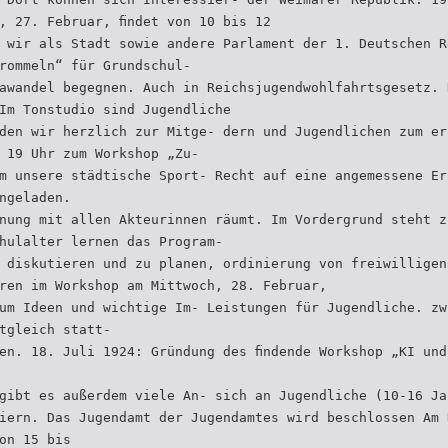
, 27. Februar, ﬁndet von 10 bis 12
 wir als Stadt sowie andere Parlament der 1. Deutschen R
rommeln“ für Grundschul-
awandel begegnen. Auch in Reichsjugendwohlfahrtsgesetz. 
Im Tonstudio sind Jugendliche
den wir herzlich zur Mitge- dern und Jugendlichen zum er
 19 Uhr zum Workshop „Zu-
m unsere städtische Sport- Recht auf eine angemessene Er
ngeladen.
nung mit allen Akteurinnen räumt. Im Vordergrund steht z
hulalter lernen das Program-
 diskutieren und zu planen, ordinierung von freiwilligen
ren im Workshop am Mittwoch, 28. Februar,
um Ideen und wichtige Im- Leistungen für Jugendliche. zw
tgleich statt-
en. 18. Juli 1924: Gründung des ﬁndende Workshop „KI und
gibt es außerdem viele An- sich an Jugendliche (10-16 Ja
iern. Das Jugendamt der Jugendamtes wird beschlossen Am 
on 15 bis