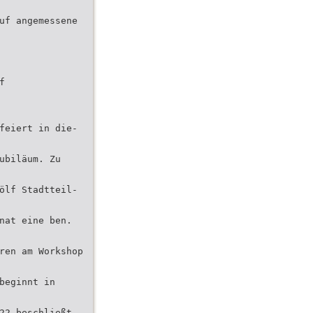
uf angemessene
f
feiert in die-
ubiläum. Zu
ölf Stadtteil-
nat eine ben.
ren am Workshop
beginnt in
22 beschließt