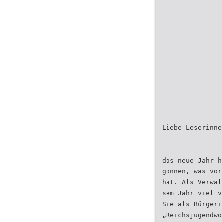
Liebe Leserinne
das neue Jahr h
gonnen, was vor
hat. Als Verwal
sem Jahr viel v
Sie als Bürgeri
„Reichsjugendwo