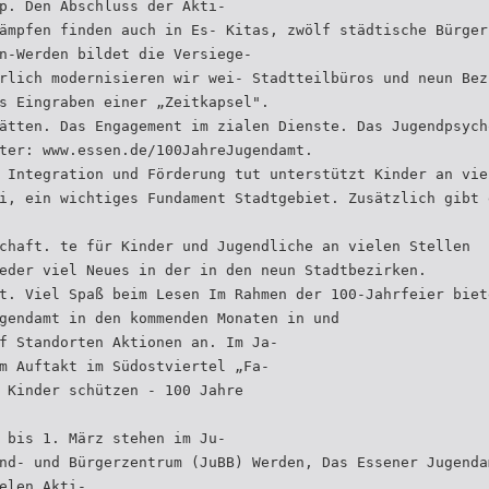
p. Den Abschluss der Akti-
ämpfen finden auch in Es- Kitas, zwölf städtische Bürger
n-Werden bildet die Versiege-
rlich modernisieren wir wei- Stadtteilbüros und neun Bez
s Eingraben einer „Zeitkapsel".
ätten. Das Engagement im zialen Dienste. Das Jugendpsych
ter: www.essen.de/100JahreJugendamt.
 Integration und Förderung tut unterstützt Kinder an vie
i, ein wichtiges Fundament Stadtgebiet. Zusätzlich gibt 
chaft. te für Kinder und Jugendliche an vielen Stellen
eder viel Neues in der in den neun Stadtbezirken.
t. Viel Spaß beim Lesen Im Rahmen der 100-Jahrfeier biet
gendamt in den kommenden Monaten in und
f Standorten Aktionen an. Im Ja-
m Auftakt im Südostviertel „Fa-
 Kinder schützen - 100 Jahre
 bis 1. März stehen im Ju-
nd- und Bürgerzentrum (JuBB) Werden, Das Essener Jugenda
elen Akti-