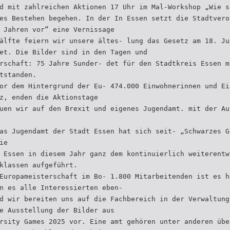
d mit zahlreichen Aktionen 17 Uhr im Mal-Workshop „Wie s
es Bestehen begehen. In der In Essen setzt die Stadtvero
 Jahren vor“ eine Vernissage
älfte feiern wir unsere ältes- lung das Gesetz am 18. Ju
et. Die Bilder sind in den Tagen und
rschaft: 75 Jahre Sunder- det für den Stadtkreis Essen m
tstanden.
or dem Hintergrund der Eu- 474.000 Einwohnerinnen und Ei
z, enden die Aktionstage
uen wir auf den Brexit und eigenes Jugendamt. mit der Au
as Jugendamt der Stadt Essen hat sich seit- „Schwarzes G
ie
 Essen in diesem Jahr ganz dem kontinuierlich weiterentw
klassen aufgeführt.
Europameisterschaft im Bo- 1.800 Mitarbeitenden ist es h
n es alle Interessierten eben-
d wir bereiten uns auf die Fachbereich in der Verwaltung
e Ausstellung der Bilder aus
rsity Games 2025 vor. Eine amt gehören unter anderen übe