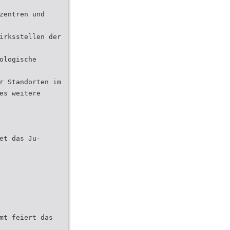
zentren und
irksstellen der
ologische
r Standorten im
es weitere
et das Ju-
mt feiert das