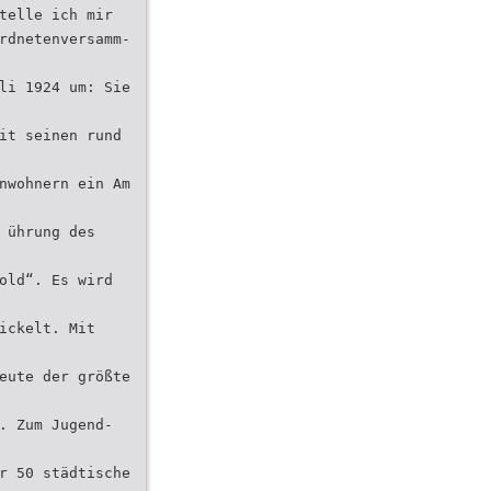
telle ich mir
rdnetenversamm-
li 1924 um: Sie
it seinen rund
nwohnern ein Am
 ührung des
old“. Es wird
ickelt. Mit
eute der größte
. Zum Jugend-
r 50 städtische