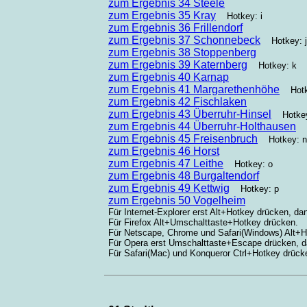
zum Ergebnis 34 Steele
zum Ergebnis 35 Kray
Hotkey: i
zum Ergebnis 36 Frillendorf
zum Ergebnis 37 Schonnebeck
Hotkey: j
zum Ergebnis 38 Stoppenberg
zum Ergebnis 39 Katernberg
Hotkey: k
zum Ergebnis 40 Karnap
zum Ergebnis 41 Margarethenhöhe
Hotke
zum Ergebnis 42 Fischlaken
zum Ergebnis 43 Überruhr-Hinsel
Hotkey
zum Ergebnis 44 Überruhr-Holthausen
zum Ergebnis 45 Freisenbruch
Hotkey: n
zum Ergebnis 46 Horst
zum Ergebnis 47 Leithe
Hotkey: o
zum Ergebnis 48 Burgaltendorf
zum Ergebnis 49 Kettwig
Hotkey: p
zum Ergebnis 50 Vogelheim
Für Internet-Explorer erst Alt+Hotkey drücken, da
Für Firefox Alt+Umschalttaste+Hotkey drücken.
Für Netscape, Chrome und Safari(Windows) Alt+H
Für Opera erst Umschalttaste+Escape drücken, 
Für Safari(Mac) und Konqueror Ctrl+Hotkey drück