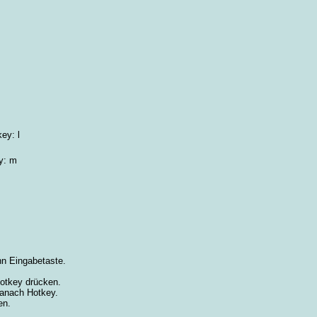
y: l
: m
nn Eingabetaste.
otkey drücken.
danach Hotkey.
en.