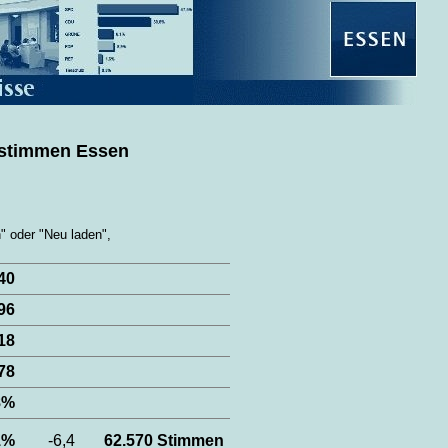
tstimmen Essen
" oder "Neu laden",
440
196
618
578
,8%
,1%
-6,4
62.570 Stimmen