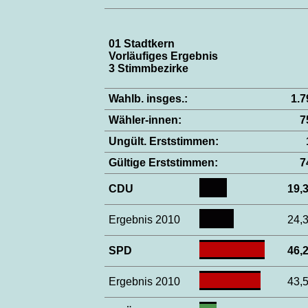
01 Stadtkern
Vorläufiges Ergebnis
3 Stimmbezirke
Wahlb. insges.:
1.
Wähler-innen:
7
Ungült. Erststimmen:
Gültige Erststimmen:
7
CDU
19
Ergebnis 2010
24
SPD
46
Ergebnis 2010
43