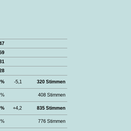
047
659
31
628
,7%
-5,1
320 Stimmen
,8%
408 Stimmen
,3%
+4,2
835 Stimmen
,1%
776 Stimmen