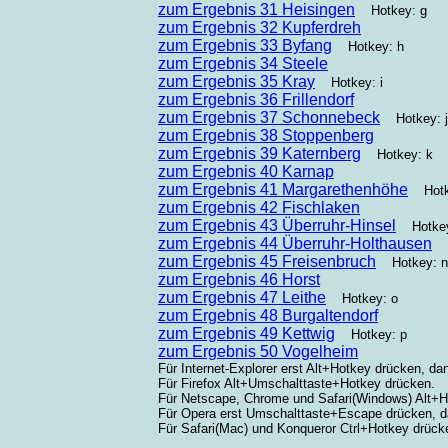
zum Ergebnis 31 Heisingen
Hotkey: g
zum Ergebnis 32 Kupferdreh
zum Ergebnis 33 Byfang
Hotkey: h
zum Ergebnis 34 Steele
zum Ergebnis 35 Kray
Hotkey: i
zum Ergebnis 36 Frillendorf
zum Ergebnis 37 Schonnebeck
Hotkey: j
zum Ergebnis 38 Stoppenberg
zum Ergebnis 39 Katernberg
Hotkey: k
zum Ergebnis 40 Karnap
zum Ergebnis 41 Margarethenhöhe
Hotke
zum Ergebnis 42 Fischlaken
zum Ergebnis 43 Überruhr-Hinsel
Hotkey
zum Ergebnis 44 Überruhr-Holthausen
zum Ergebnis 45 Freisenbruch
Hotkey: n
zum Ergebnis 46 Horst
zum Ergebnis 47 Leithe
Hotkey: o
zum Ergebnis 48 Burgaltendorf
zum Ergebnis 49 Kettwig
Hotkey: p
zum Ergebnis 50 Vogelheim
Für Internet-Explorer erst Alt+Hotkey drücken, da
Für Firefox Alt+Umschalttaste+Hotkey drücken.
Für Netscape, Chrome und Safari(Windows) Alt+H
Für Opera erst Umschalttaste+Escape drücken, 
Für Safari(Mac) und Konqueror Ctrl+Hotkey drück