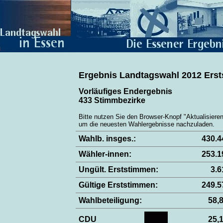
Ergebnis Landtagswahl 2012 Ers
Vorläufiges Endergebnis
433 Stimmbezirke
Bitte nutzen Sie den Browser-Knopf "Aktualisieren
um die neuesten Wahlergebnisse nachzuladen.
Wahlb. insges.:
430.
Wähler-innen:
253.
Ungült. Erststimmen:
3.
Gültige Erststimmen:
249.
Wahlbeteiligung:
58
CDU
25