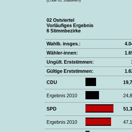
(Ende 01 Stadtkern)
02 Ostviertel
Vorläufiges Ergebnis
6 Stimmbezirke
Wahlb. insges.:
4.
Wähler-innen:
1.
Ungült. Erststimmen:
Gültige Erststimmen:
1.
CDU
19
Ergebnis 2010
24
SPD
51
Ergebnis 2010
47