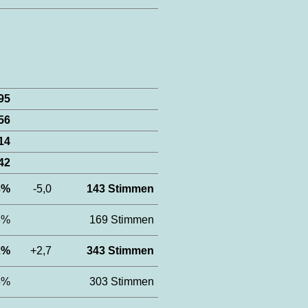
795
56
14
42
,3%
-5,0
143 Stimmen
,3%
169 Stimmen
,2%
+2,7
343 Stimmen
,5%
303 Stimmen