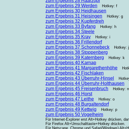
zum Ergebnis 28 Haarzopf
zum Ergebnis 29 Werden
Hotkey: f
zum Ergebnis 30 Heidhausen
zum Ergebnis 31 Heisingen
Hotkey: g
zum Ergebnis 32 Kupferdreh
zum Ergebnis 33 Byfang
Hotkey: h
zum Ergebnis 34 Steele
zum Ergebnis 35 Kray
Hotkey: i
zum Ergebnis 36 Frillendorf
zum Ergebnis 37 Schonnebeck
Hotkey: j
zum Ergebnis 38 Stoppenberg
zum Ergebnis 39 Katernberg
Hotkey: k
zum Ergebnis 40 Karnap
zum Ergebnis 41 Margarethenhöhe
Hotke
zum Ergebnis 42 Fischlaken
zum Ergebnis 43 Überruhr-Hinsel
Hotkey
zum Ergebnis 44 Überruhr-Holthausen
zum Ergebnis 45 Freisenbruch
Hotkey: n
zum Ergebnis 46 Horst
zum Ergebnis 47 Leithe
Hotkey: o
zum Ergebnis 48 Burgaltendorf
zum Ergebnis 49 Kettwig
Hotkey: p
zum Ergebnis 50 Vogelheim
Für Internet-Explorer erst Alt+Hotkey drücken, da
Für Firefox Alt+Umschalttaste+Hotkey drücken.
Für Netscape, Chrome und Safari(Windows) Alt+H